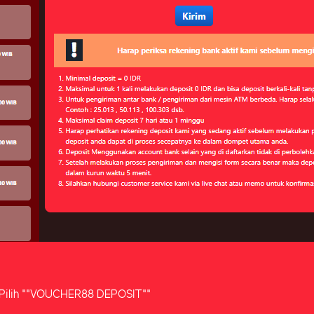
an Pilih ""VOUCHER88 DEPOSIT""