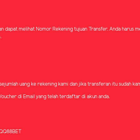
akan dapat melihat Nomor Rekening tujuan Transfer. Anda harus 
.
sejumlah uang ke rekening kami dan jika transferan itu sudah kam
cher di Email yang telah terdaftar di akun anda.
t QQ88BET