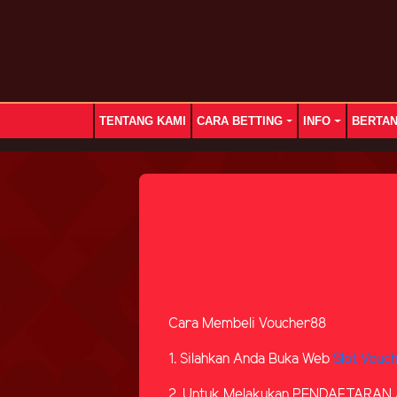
TENTANG KAMI
CARA BETTING
INFO
BERTA
Cara Membeli Voucher88
1. Silahkan Anda Buka Web
Slot Vouc
2. Untuk Melakukan PENDAFTARAN At