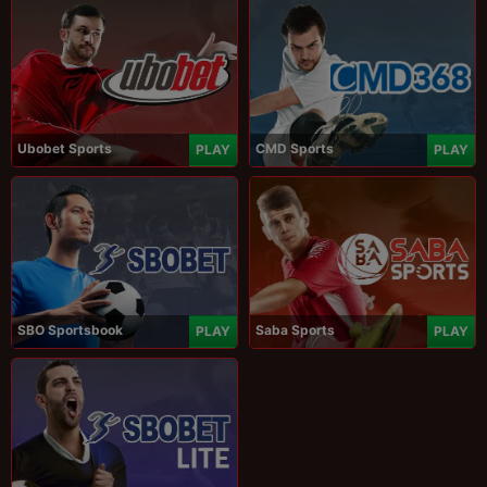
Ubobet Sports
CMD Sports
PLAY
PLAY
SBO Sportsbook
Saba Sports
PLAY
PLAY