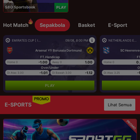
SBO Sportsbook
PLAY
Hot Match
Sepakbola
Basket
E-Sport
NETHERLANDS EREDIVISI...
09/08, 9:45 PM
LIGA PORTUGAL
SC Heerenveen
VS
FC Twente Enschede
Po
FT.Handicap
F
0.25
-0.25
-2
Home 0
Away 0
Home 0
Over/Under
O
-1.11
-1.01
1
Di Atas 3.25
Di Bawah 3.25
Di Atas 3.00
PLAY
PROMO
E-SPORTS
Lihat Semua
PROMO