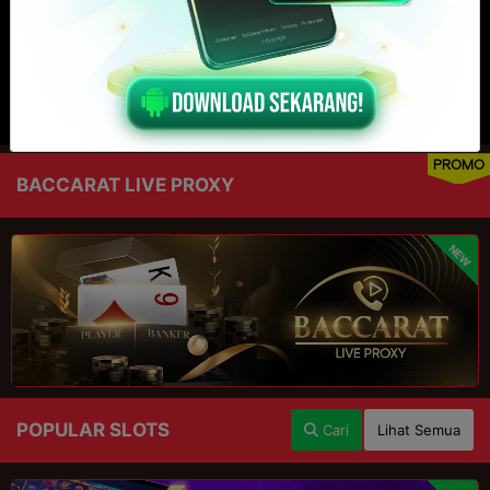
PROMO
BACCARAT LIVE PROXY
NEW
POPULAR SLOTS
Cari
Lihat Semua