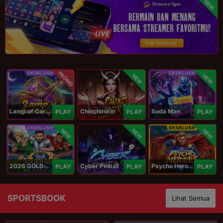
NEW
PROMO
NEW
NEW
Lamp of Cornucopia
Chinchirorin
Soda Man
PLAY
PLAY
PLAY
NEW
NEW
NEW
2026 GOLDEN GOAL RUSH
Cyber Pinball
Psycho Heroes
PLAY
PLAY
PLAY
SPORTSBOOK
Lihat Semua