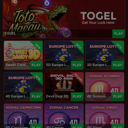
TOGEL
PLAY
NEW
NEW
NEW
Sweet Candy 3D
5D Europe Lotto
3D Europe Lotto
PLAY
PLAY
PLAY
PROMO
NEW
4D Europe Lotto
Devil Dice 3D
4D Scorpio
PLAY
PLAY
PLAY
4D Capricorn
4D Cancer
4D Virgo
PLAY
PLAY
PLAY