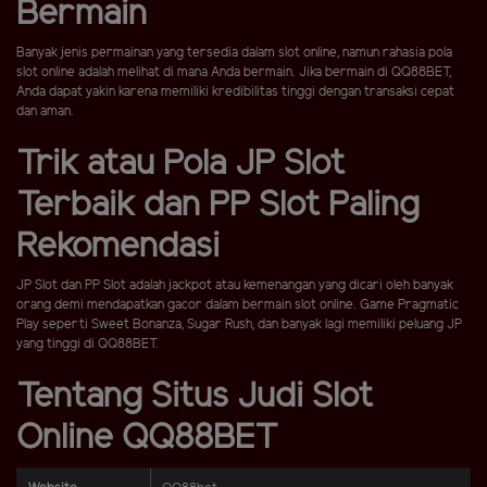
Bermain
Banyak jenis permainan yang tersedia dalam slot online, namun rahasia pola
slot online adalah melihat di mana Anda bermain. Jika bermain di QQ88BET,
Anda dapat yakin karena memiliki kredibilitas tinggi dengan transaksi cepat
dan aman.
Trik atau Pola JP Slot
Terbaik dan PP Slot Paling
Rekomendasi
JP Slot dan PP Slot adalah jackpot atau kemenangan yang dicari oleh banyak
orang demi mendapatkan gacor dalam bermain slot online. Game Pragmatic
Play seperti Sweet Bonanza, Sugar Rush, dan banyak lagi memiliki peluang JP
yang tinggi di QQ88BET.
Tentang Situs Judi Slot
Online QQ88BET