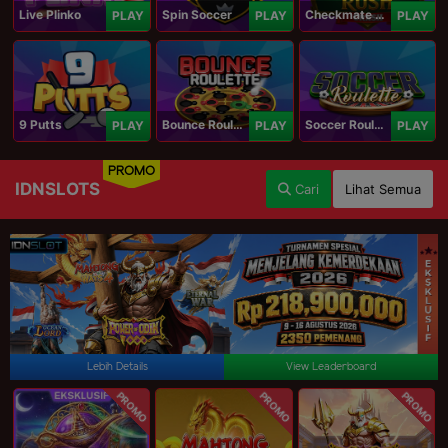
Live Plinko
Spin Soccer
Checkmate Rush
PLAY
PLAY
PLAY
9 Putts
Bounce Roulette
Soccer Roulette
PLAY
PLAY
PLAY
PROMO
IDNSLOTS
Cari
Lihat Semua
Lebih Details
View Leaderboard
PROMO
PROMO
PROMO