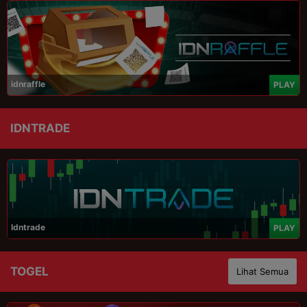
idnraffle
PLAY
IDNTRADE
Idntrade
PLAY
TOGEL
Lihat Semua