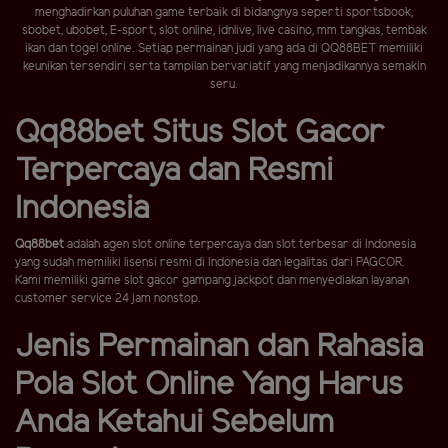
menghadirkan puluhan game terbaik di bidangnya seperti sportsbook,
sbobet, ubobet, E-sport, slot online, idnlive, live casino, mm tangkas, tembak
ikan dan togel online. Setiap permainan judi yang ada di QQ88BET memiliki
keunikan tersendiri serta tampilan bervariatif yang menjadikannya semakin
seru.
Qq88bet Situs Slot Gacor
Terpercaya dan Resmi
Indonesia
Qq88bet
adalah agen slot online terpercaya dan slot terbesar di Indonesia
yang sudah memiliki lisensi resmi di Indonesia dan legalitas dari PAGCOR.
Kami memiliki game slot gacor gampang jackpot dan menyediakan layanan
customer service 24 jam nonstop.
Jenis Permainan dan Rahasia
Pola Slot Online Yang Harus
Anda Ketahui Sebelum