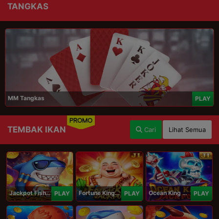
TANGKAS
MM Tangkas
PLAY
PROMO
TEMBAK IKAN
Cari
Lihat Semua
Jackpot Fishing Jili
Fortune King Jackpot
Ocean King Jackpot
PLAY
PLAY
PLAY