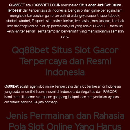
QQ88BET
atau
QQ88BET LOGIN
merupakan
Situs Agen Judi Slot Online
Terbesar
dan terpercaya di Indonesia. Dengan pilihan game beragam, kami
menghadirkan puluhan game terbaik di bidangnya seperti sportsbook,
sbobet, ubobet, E-sport, slot online, idnlive, live casino, mm tangkas, tembak
ikan dan togel online. Setiap permainan judi yang ada di QQ88BET memiliki
keunikan tersendiri serta tampilan bervariatif yang menjadikannya semakin
seru.
Qq88bet Situs Slot Gacor
Terpercaya dan Resmi
Indonesia
Qq88bet
adalah agen slot online terpercaya dan slot terbesar di Indonesia
yang sudah memiliki lisensi resmi di Indonesia dan legalitas dari PAGCOR.
Kami memiliki game slot gacor gampang jackpot dan menyediakan layanan
customer service 24 jam nonstop.
Jenis Permainan dan Rahasia
Pola Slot Online Yang Harus