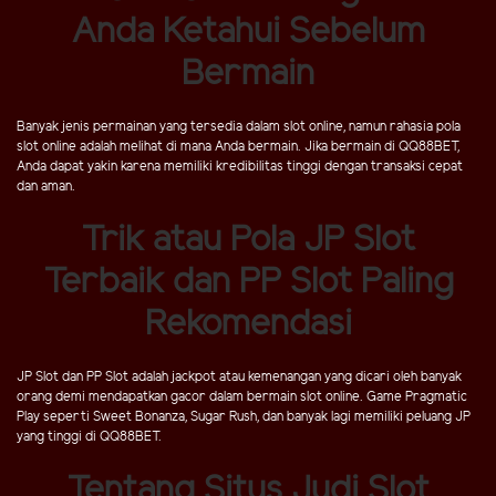
Anda Ketahui Sebelum
Bermain
Banyak jenis permainan yang tersedia dalam slot online, namun rahasia pola
slot online adalah melihat di mana Anda bermain. Jika bermain di QQ88BET,
Anda dapat yakin karena memiliki kredibilitas tinggi dengan transaksi cepat
dan aman.
Trik atau Pola JP Slot
Terbaik dan PP Slot Paling
Rekomendasi
JP Slot dan PP Slot adalah jackpot atau kemenangan yang dicari oleh banyak
orang demi mendapatkan gacor dalam bermain slot online. Game Pragmatic
Play seperti Sweet Bonanza, Sugar Rush, dan banyak lagi memiliki peluang JP
yang tinggi di QQ88BET.
Tentang Situs Judi Slot