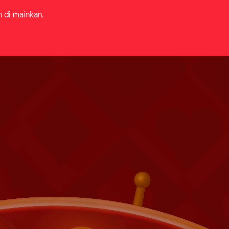
n di mainkan.