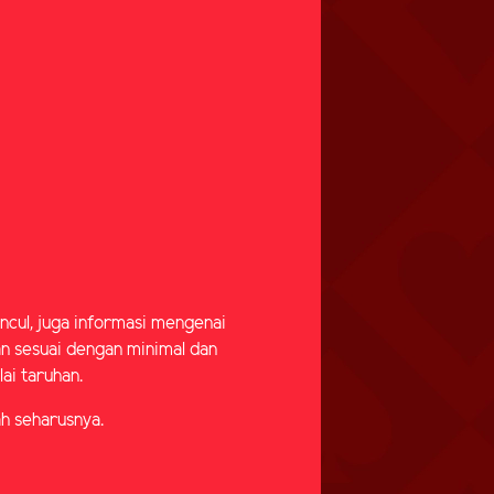
uncul, juga informasi mengenai
an sesuai dengan minimal dan
lai taruhan.
ah seharusnya.