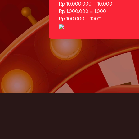
Rp 10.000.000 = 10.000
Rp 1.000.000 = 1.000
Rp 100.000 = 100""