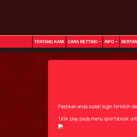
TENTANG KAMI
CARA BETTING
INFO
BERTA
Pastikan anda sudah login terlebih d
1.klik play pada menu sportsbook u