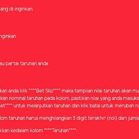
ang di inginkan.
inginkan
au partai taruhan anda
kan anda klik """"Bet Slip"""" maka tampilan nilai taruhan akan m
kan nominal taruhan pada kolom, pastikan nilai yang anda masuk
 Bet"""" untuk melanjutkan taruhan dan klik batal untuk merubah ni
m taruhan harus menghilangkan 3 digit terakhir (nol) dari juml
kan kedalam kolom """"Taruhan"""":