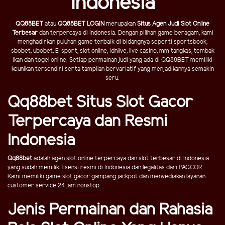
Indonesia
QQ88BET
atau
QQ88BET LOGIN
merupakan
Situs Agen Judi Slot Online
Terbesar
dan terpercaya di Indonesia. Dengan pilihan game beragam, kami
menghadirkan puluhan game terbaik di bidangnya seperti sportsbook,
sbobet, ubobet, E-sport, slot online, idnlive, live casino, mm tangkas, tembak
ikan dan togel online. Setiap permainan judi yang ada di QQ88BET memiliki
keunikan tersendiri serta tampilan bervariatif yang menjadikannya semakin
seru.
Qq88bet Situs Slot Gacor
Terpercaya dan Resmi
Indonesia
Qq88bet
adalah agen slot online terpercaya dan slot terbesar di Indonesia
yang sudah memiliki lisensi resmi di Indonesia dan legalitas dari PAGCOR.
Kami memiliki game slot gacor gampang jackpot dan menyediakan layanan
customer service 24 jam nonstop.
Jenis Permainan dan Rahasia