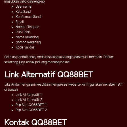
masukkan valid dan lengkap.
Username
Kata Sandi
Konfirmasi Sandi
Email
Nomor Telepon
Pilih Bank
Nama Rekening
Nomor Rekening
Kode Validasi
Setelah pendaftaran, Anda bisa langsung login dan mulai bermain. Daftar
sekarang juga untuk peluang menang besar!
Link Alternatif QQ88BET
Jika Anda mengalami kesulitan mengakses website kami, gunakan link alternatif
di bawah:
Link Alnternatif 1
Link Alnternatif 2
Rtp Slot QQ88BET 1
Rtp Slot QQ88BET 2
Kontak QQ88BET