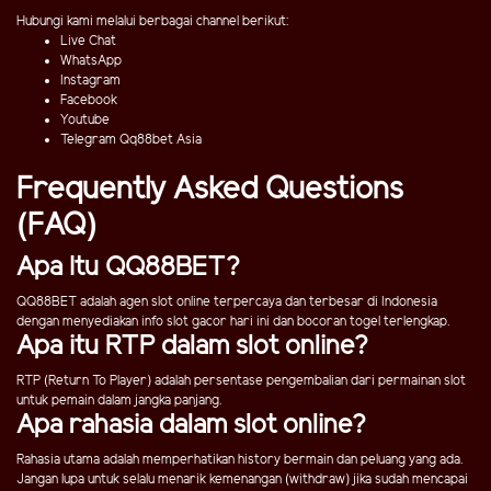
Hubungi kami melalui berbagai channel berikut:
Live Chat
WhatsApp
Instagram
Facebook
Youtube
Telegram Qq88bet Asia
Frequently Asked Questions
(FAQ)
Apa Itu QQ88BET?
QQ88BET adalah agen slot online terpercaya dan terbesar di Indonesia
dengan menyediakan info slot gacor hari ini dan bocoran togel terlengkap.
Apa itu RTP dalam slot online?
RTP (Return To Player) adalah persentase pengembalian dari permainan slot
untuk pemain dalam jangka panjang.
Apa rahasia dalam slot online?
Rahasia utama adalah memperhatikan history bermain dan peluang yang ada.
Jangan lupa untuk selalu menarik kemenangan (withdraw) jika sudah mencapai