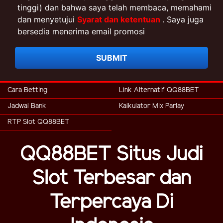
tinggi) dan bahwa saya telah membaca, memahami
dan menyetujui
Syarat dan ketentuan
. Saya juga
bersedia menerima email promosi
SUBMIT
Cara Betting
Link Alternatif QQ88BET
Jadwal Bank
Kalkulator Mix Parlay
RTP Slot QQ88BET
QQ88BET Situs Judi
Slot Terbesar dan
Terpercaya Di