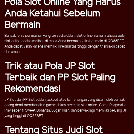
Pola Slot Online Yang Harus
Anda Ketahui Sebelum
Bermain
Banyak jenis permainan yang tersedia dalam slot online, namun rahasia pola
slot online adalah melihat di mana Anda bermain. Jika bermain di QQ88BET,
Anda dapat yakin karena memiliki kredibilitas tinggi dengan transaksi cepat
dan aman.
Trik atau Pola JP Slot
Terbaik dan PP Slot Paling
Rekomendasi
JP Slot dan PP Slot adalah jackpot atau kemenangan yang dicari oleh banyak
orang demi mendapatkan gacor dalam bermain slot online. Game Pragmatic
Play seperti Sweet Bonanza, Sugar Rush, dan banyak lagi memiliki peluang JP
yang tinggi di QQ88BET.
Tentang Situs Judi Slot