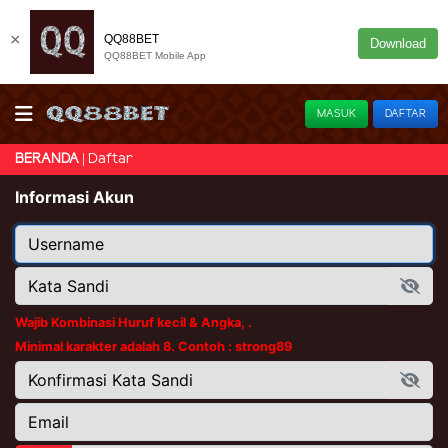
×
QQ88BET
Download
QQ88BET Mobile App
MASUK
DAFTAR
Daftar
BERANDA
Informasi Akun
Wajib Kombinasi Huruf kecil & Angka, .
Minimal karakter adalah 8. Contoh : strong89