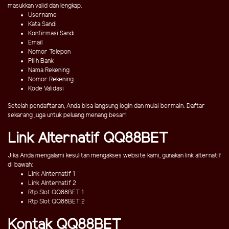
masukkan valid dan lengkap.
Username
Kata Sandi
Konfirmasi Sandi
Email
Nomor Telepon
Pilih Bank
Nama Rekening
Nomor Rekening
Kode Validasi
Setelah pendaftaran, Anda bisa langsung login dan mulai bermain. Daftar
sekarang juga untuk peluang menang besar!
Link Alternatif QQ88BET
Jika Anda mengalami kesulitan mengakses website kami, gunakan link alternatif
di bawah:
Link Alnternatif 1
Link Alnternatif 2
Rtp Slot QQ88BET 1
Rtp Slot QQ88BET 2
Kontak QQ88BET