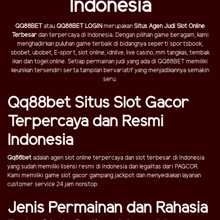
Indonesia
QQ88BET
atau
QQ88BET LOGIN
merupakan
Situs Agen Judi Slot Online
Terbesar
dan terpercaya di Indonesia. Dengan pilihan game beragam, kami
menghadirkan puluhan game terbaik di bidangnya seperti sportsbook,
sbobet, ubobet, E-sport, slot online, idnlive, live casino, mm tangkas, tembak
ikan dan togel online. Setiap permainan judi yang ada di QQ88BET memiliki
keunikan tersendiri serta tampilan bervariatif yang menjadikannya semakin
seru.
Qq88bet Situs Slot Gacor
Terpercaya dan Resmi
Indonesia
Qq88bet
adalah agen slot online terpercaya dan slot terbesar di Indonesia
yang sudah memiliki lisensi resmi di Indonesia dan legalitas dari PAGCOR.
Kami memiliki game slot gacor gampang jackpot dan menyediakan layanan
customer service 24 jam nonstop.
Jenis Permainan dan Rahasia